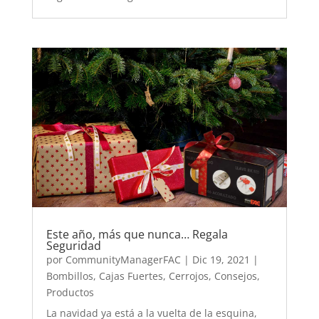
Este año, más que nunca… Regala
Seguridad
por
CommunityManagerFAC
|
Dic 19, 2021
|
Bombillos
,
Cajas Fuertes
,
Cerrojos
,
Consejos
,
Productos
La navidad ya está a la vuelta de la esquina,