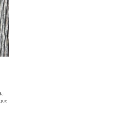
da
 que