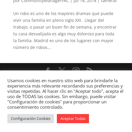
por
CommunityManagerFAC
|
Jul 18, 2018
|
General
Un robo es uno de los mayores dramas que puede
vivir una familia en pleno siglo XXI. Llegar del
trabajo, o pasar un buen fin de semana, y encontrar
tu casa desvalijada es algo muy doloroso para toda
la familia. Madrid es uno de los lugares con mayor
número de robos...
Usamos cookies en nuestro sitio web para brindarle la
Diseñado por
Elegant Themes
| Desarrollado por
experiencia más relevante recordando sus preferencias y
WordPress
visitas repetidas. Al hacer clic en "Aceptar todo", acepta el
uso de TODAS las cookies. Sin embargo, puede visitar
"Configuración de cookies" para proporcionar un
consentimiento controlado.
Configuración Cookies
Aceptar Todas