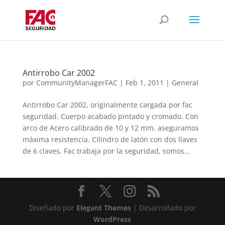
Antirrobo Car 2002
por
CommunityManagerFAC
|
Feb 1, 2011
|
General
Antirrobo Car 2002, originalmente cargada por fac
seguridad. Cuerpo acabado pintado y cromado. Con
arco de Acero calibrado de 10 y 12 mm. aseguramos
máxima resistencia. Cilindro de latón con dos llaves
de 6 claves. Fac trabaja por la seguridad, somos...
Diseñado por
Elegant Themes
| Desarrollado por
WordPress