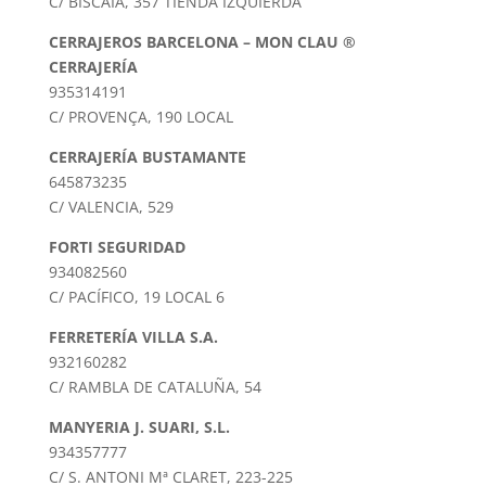
C/ BISCAIA, 357 TIENDA IZQUIERDA
CERRAJEROS BARCELONA – MON CLAU ®
CERRAJERÍA
935314191
C/ PROVENÇA, 190 LOCAL
CERRAJERÍA BUSTAMANTE
645873235
C/ VALENCIA, 529
FORTI SEGURIDAD
934082560
C/ PACÍFICO, 19 LOCAL 6
FERRETERÍA VILLA S.A.
932160282
C/ RAMBLA DE CATALUÑA, 54
MANYERIA J. SUARI, S.L.
934357777
C/ S. ANTONI Mª CLARET, 223-225