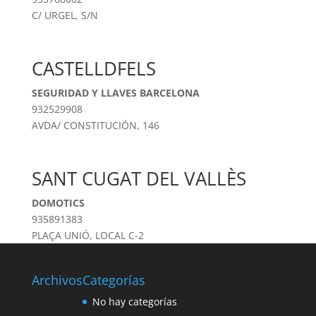
C/ URGEL, S/N
CASTELLDFELS
SEGURIDAD Y LLAVES BARCELONA
932529908
AVDA/ CONSTITUCIÓN, 146
SANT CUGAT DEL VALLÈS
DOMOTICS
935891383
PLAÇA UNIÓ, LOCAL C-2
Archivos
Categorías
No hay categorías