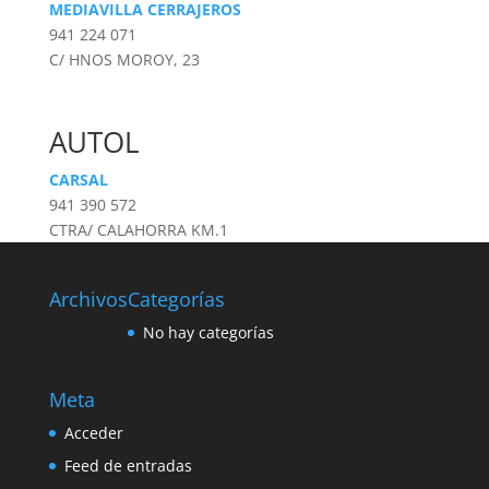
MEDIAVILLA CERRAJEROS
941 224 071
C/ HNOS MOROY, 23
AUTOL
CARSAL
941 390 572
CTRA/ CALAHORRA KM.1
Archivos
Categorías
No hay categorías
Meta
Acceder
Feed de entradas