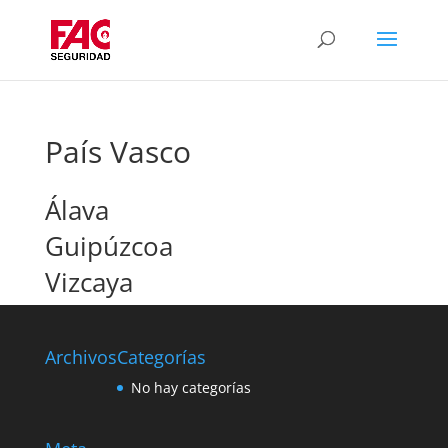
País Vasco
Álava
Guipúzcoa
Vizcaya
Archivos
Categorías
No hay categorías