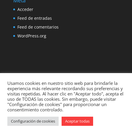
Meta
Acceder
Feed de entradas
Feed de comentarios
WordPress.org
Usamos cookies en nuestro sitio web para brindarle la
experiencia más relevante recordando sus preferencias y
visitas repetidas. Al hacer clic en "Aceptar todo", acepta el
uso de TODAS las cookies. Sin embargo, puede visitar
"Configuración de cookies" para proporcionar un
consentimiento controlado.
Diseñado por
Elegant Themes
| Desarrollado por
Configuración de cookies
Aceptar todas
WordPress