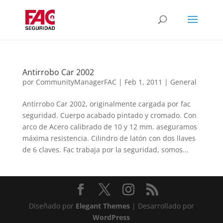
Antirrobo Car 2002
por
CommunityManagerFAC
|
Feb 1, 2011
|
General
Antirrobo Car 2002, originalmente cargada por fac
seguridad. Cuerpo acabado pintado y cromado. Con
arco de Acero calibrado de 10 y 12 mm. aseguramos
máxima resistencia. Cilindro de latón con dos llaves
de 6 claves. Fac trabaja por la seguridad, somos...
Diseñado por
Elegant Themes
| Desarrollado por
WordPress