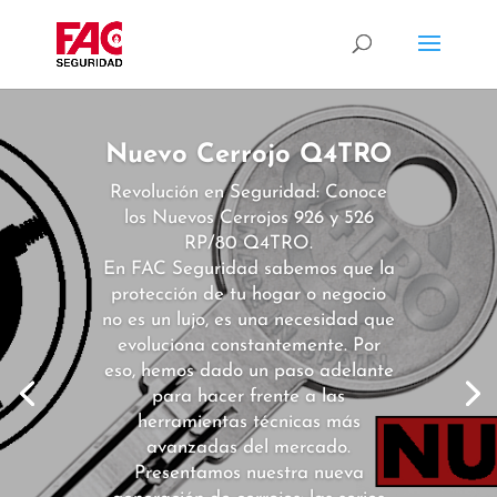
Nuevo Cerrojo Q4TRO
Revolución en Seguridad: Conoce
los Nuevos Cerrojos 926 y 526
RP/80 Q4TRO.
En FAC Seguridad sabemos que la
protección de tu hogar o negocio
no es un lujo, es una necesidad que
evoluciona constantemente. Por
eso, hemos dado un paso adelante
para hacer frente a las
herramientas técnicas más
avanzadas del mercado.
Presentamos nuestra nueva