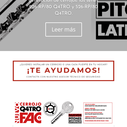
generación de cerrojos: las series
926-RP/80 Q4TRO y 526-RP/80
Q4TRO.
Leer más