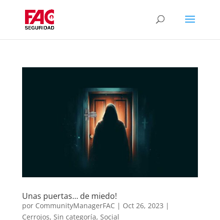
Unas puertas… de miedo!
por
CommunityManagerFAC
|
Oct 26, 2023
|
Cerrojos
,
Sin categoría
,
Social