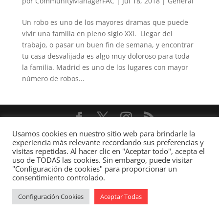
por
CommunityManagerFAC
|
Jul 18, 2018
|
General
Un robo es uno de los mayores dramas que puede
vivir una familia en pleno siglo XXI. Llegar del
trabajo, o pasar un buen fin de semana, y encontrar
tu casa desvalijada es algo muy doloroso para toda
la familia. Madrid es uno de los lugares con mayor
número de robos...
Usamos cookies en nuestro sitio web para brindarle la
Diseñado por
Elegant Themes
| Desarrollado por
experiencia más relevante recordando sus preferencias y
WordPress
visitas repetidas. Al hacer clic en "Aceptar todo", acepta el
uso de TODAS las cookies. Sin embargo, puede visitar
"Configuración de cookies" para proporcionar un
consentimiento controlado.
Configuración Cookies
Aceptar Todas