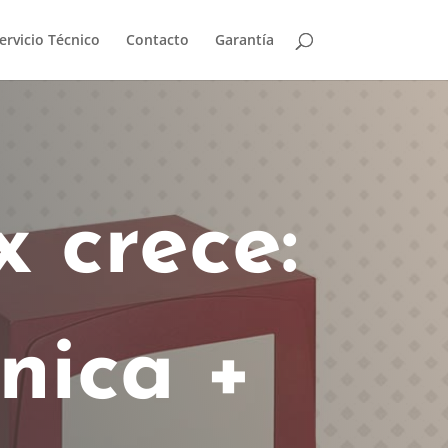
ervicio Técnico
Contacto
Garantía
 crece:
nica +