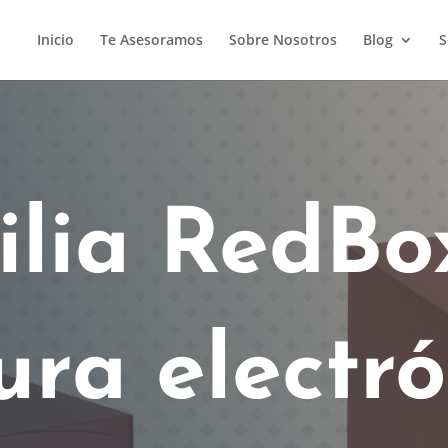
Inicio
Te Asesoramos
Sobre Nosotros
Blog
S
lia RedBox
ra electró