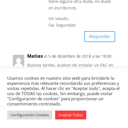
tiene alguna otra duda, no dude
en escribirnos.
Un saludo,
Fac Seguridad
Responder
Matias
el 5 de diciembre de 2018 a las 19:00
Buenas tardes, acaban de instalar un FAC en
mi puerta y ahora no me funciona la
Usamos cookies en nuestro sitio web para brindarle la
cerradura antigua, al intentar echar la llave
experiencia más relevante recordando sus preferencias y
no gira. ¿Qué ha podido pasar?
visitas repetidas. Al hacer clic en "Aceptar todo", acepta el
Gracias
uso de TODAS las cookies. Sin embargo, puede visitar
"Configuración de cookies" para proporcionar un
Responder
consentimiento controlado.
Configuración Cookies
Aceptar Todas
Dpto. Comercial
el 5 de abril de 2019 a