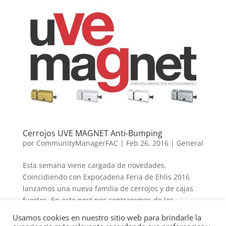
Cerrojos UVE MAGNET Anti-Bumping
por
CommunityManagerFAC
|
Feb 26, 2016
|
General
Esta semana viene cargada de novedades.
Coincidiendo con Expocadena Feria de Ehlis 2016
lanzamos una nueva familia de cerrojos y de cajas
fuertes. En este post nos centraremos de los
primeros, los nuevos CERROJOS UVE MAGNET.
Usamos cookies en nuestro sitio web para brindarle la
Comenzamos: Está nueva familia de cerrojos...