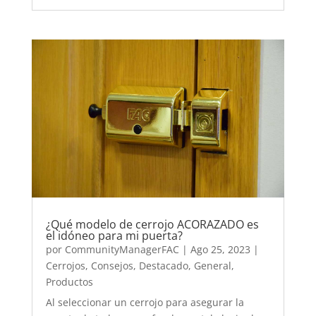
¿Qué modelo de cerrojo ACORAZADO es
el idóneo para mi puerta?
por
CommunityManagerFAC
|
Ago 25, 2023
|
Cerrojos
,
Consejos
,
Destacado
,
General
,
Productos
Al seleccionar un cerrojo para asegurar la